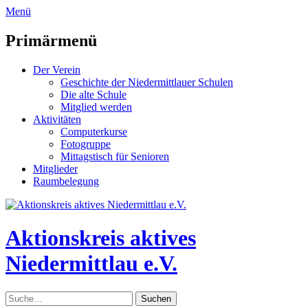
zum
Menü
Inhalt
überspringen
Primärmenü
Der Verein
Geschichte der Niedermittlauer Schulen
Die alte Schule
Mitglied werden
Aktivitäten
Computerkurse
Fotogruppe
Mittagstisch für Senioren
Mitglieder
Raumbelegung
Header
Toggle
Aktionskreis aktives
Niedermittlau e.V.
Suche