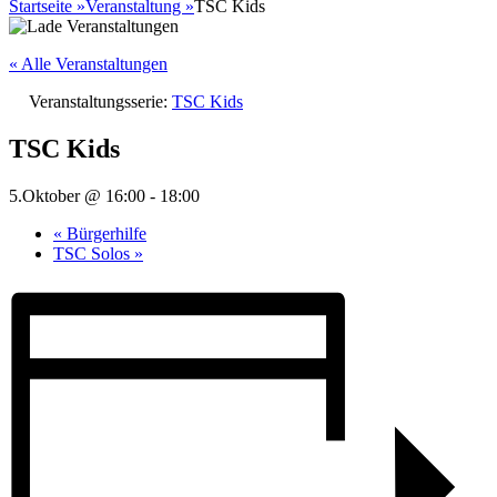
nach:
Startseite
»
Veranstaltung
»
TSC Kids
« Alle Veranstaltungen
Veranstaltungsserie:
TSC Kids
TSC Kids
5.Oktober @ 16:00
-
18:00
«
Bürgerhilfe
TSC Solos
»