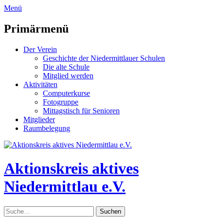
zum
Menü
Inhalt
überspringen
Primärmenü
Der Verein
Geschichte der Niedermittlauer Schulen
Die alte Schule
Mitglied werden
Aktivitäten
Computerkurse
Fotogruppe
Mittagstisch für Senioren
Mitglieder
Raumbelegung
Header
Toggle
Aktionskreis aktives
Niedermittlau e.V.
Suche