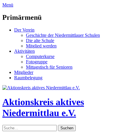
zum
Menü
Inhalt
überspringen
Primärmenü
Der Verein
Geschichte der Niedermittlauer Schulen
Die alte Schule
Mitglied werden
Aktivitäten
Computerkurse
Fotogruppe
Mittagstisch für Senioren
Mitglieder
Raumbelegung
Header
Toggle
Aktionskreis aktives
Niedermittlau e.V.
Suche