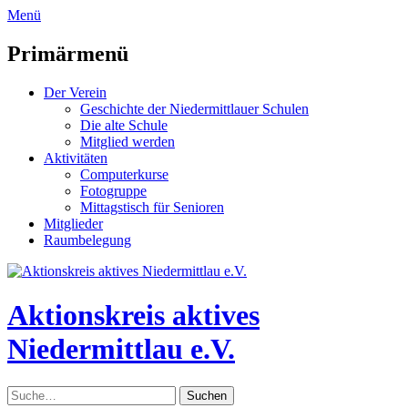
zum
Menü
Inhalt
überspringen
Primärmenü
Der Verein
Geschichte der Niedermittlauer Schulen
Die alte Schule
Mitglied werden
Aktivitäten
Computerkurse
Fotogruppe
Mittagstisch für Senioren
Mitglieder
Raumbelegung
Header
Toggle
Aktionskreis aktives
Niedermittlau e.V.
Suche