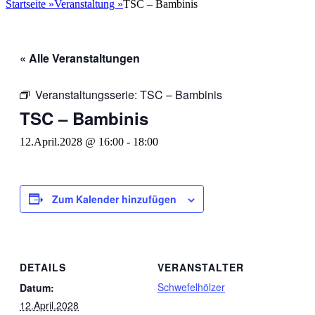
nach:
Startseite
»
Veranstaltung
»
TSC – Bambinis
« Alle Veranstaltungen
Veranstaltungsserie:
TSC – Bambinis
TSC – Bambinis
12.April.2028 @ 16:00
-
18:00
Zum Kalender hinzufügen
DETAILS
VERANSTALTER
Schwefelhölzer
Datum:
12.April.2028