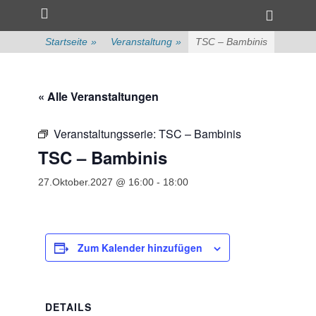
Primärmenü
zum
Heade
Inhalt
Toggle
überspringen
Startseite
»
Veranstaltung
»
TSC – Bambinis
« Alle Veranstaltungen
Veranstaltungsserie:
TSC – Bambinis
TSC – Bambinis
27.Oktober.2027 @ 16:00
-
18:00
Zum Kalender hinzufügen
DETAILS