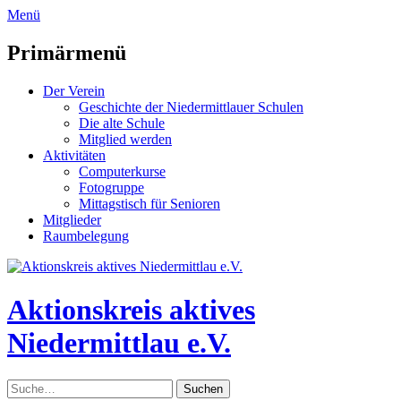
zum
Menü
Inhalt
überspringen
Primärmenü
Der Verein
Geschichte der Niedermittlauer Schulen
Die alte Schule
Mitglied werden
Aktivitäten
Computerkurse
Fotogruppe
Mittagstisch für Senioren
Mitglieder
Raumbelegung
Header
Toggle
Aktionskreis aktives
Niedermittlau e.V.
Suche