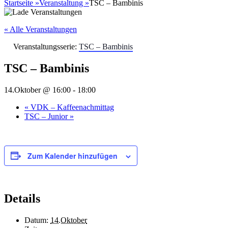
nach:
Startseite
»
Veranstaltung
»
TSC – Bambinis
« Alle Veranstaltungen
Veranstaltungsserie:
TSC – Bambinis
TSC – Bambinis
14.Oktober @ 16:00
-
18:00
«
VDK – Kaffeenachmittag
TSC – Junior
»
Zum Kalender hinzufügen
Details
Datum:
14.Oktober