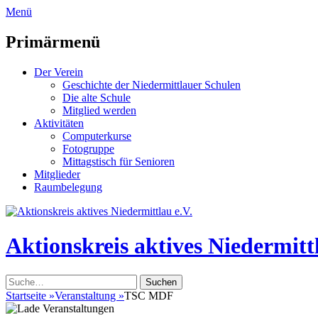
zum
Menü
Inhalt
überspringen
Primärmenü
Der Verein
Geschichte der Niedermittlauer Schulen
Die alte Schule
Mitglied werden
Aktivitäten
Computerkurse
Fotogruppe
Mittagstisch für Senioren
Mitglieder
Raumbelegung
Header
Toggle
Aktionskreis aktives Niedermittl
Suche
nach:
Startseite
»
Veranstaltung
»
TSC MDF