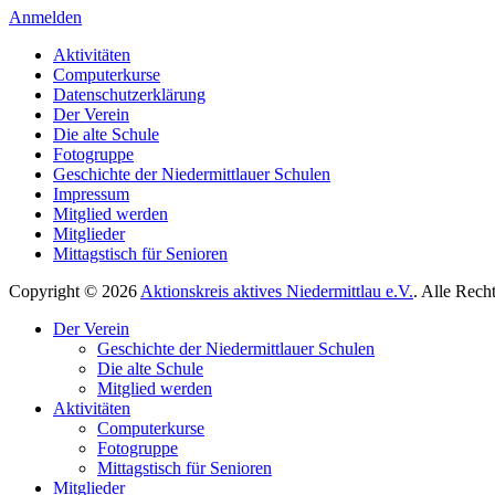
Anmelden
Aktivitäten
Computerkurse
Datenschutzerklärung
Der Verein
Die alte Schule
Fotogruppe
Geschichte der Niedermittlauer Schulen
Impressum
Mitglied werden
Mitglieder
Mittagstisch für Senioren
Copyright © 2026
Aktionskreis aktives Niedermittlau e.V.
. Alle Rech
Hoch
Der Verein
scrollen
Geschichte der Niedermittlauer Schulen
Die alte Schule
Mitglied werden
Aktivitäten
Computerkurse
Fotogruppe
Mittagstisch für Senioren
Mitglieder