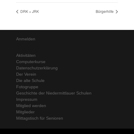
DRK + JRK
Bürgerhilfe
Anmelden
Aktivitäten
Computerkurse
Datenschutzerklärung
Der Verein
Die alte Schule
Fotogruppe
Geschichte der Niedermittlauer Schulen
Impressum
Mitglied werden
Mitglieder
Mittagstisch für Senioren