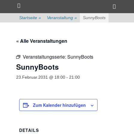
Primärmenü
zum
Heade
Inhalt
Toggle
überspringen
Startseite
»
Veranstaltung
»
SunnyBoots
« Alle Veranstaltungen
Veranstaltungsserie:
SunnyBoots
SunnyBoots
23.Februar.2031 @ 18:00
-
21:00
Zum Kalender hinzufügen
DETAILS