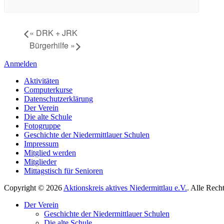
«
DRK + JRK
Bürgerhilfe
»
Anmelden
Aktivitäten
Computerkurse
Datenschutzerklärung
Der Verein
Die alte Schule
Fotogruppe
Geschichte der Niedermittlauer Schulen
Impressum
Mitglied werden
Mitglieder
Mittagstisch für Senioren
Copyright © 2026
Aktionskreis aktives Niedermittlau e.V.
. Alle Rech
Hoch
Der Verein
scrollen
Geschichte der Niedermittlauer Schulen
Die alte Schule