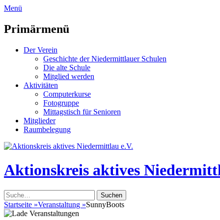
zum
Menü
Inhalt
überspringen
Primärmenü
Der Verein
Geschichte der Niedermittlauer Schulen
Die alte Schule
Mitglied werden
Aktivitäten
Computerkurse
Fotogruppe
Mittagstisch für Senioren
Mitglieder
Raumbelegung
Header
Toggle
Aktionskreis aktives Niedermittl
Suche
nach:
Startseite
»
Veranstaltung
»
SunnyBoots