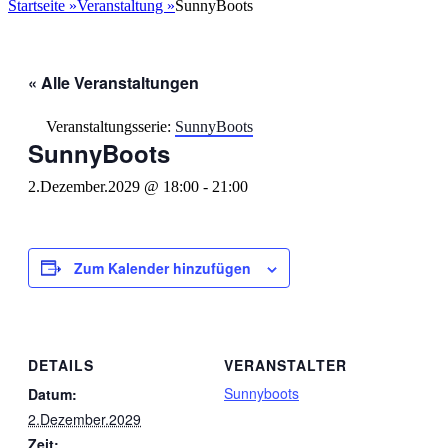
nach:
Startseite
»
Veranstaltung
»
SunnyBoots
« Alle Veranstaltungen
Veranstaltungsserie:
SunnyBoots
SunnyBoots
2.Dezember.2029 @ 18:00
-
21:00
Zum Kalender hinzufügen
DETAILS
VERANSTALTER
Sunnyboots
Datum:
2.Dezember.2029
Zeit: