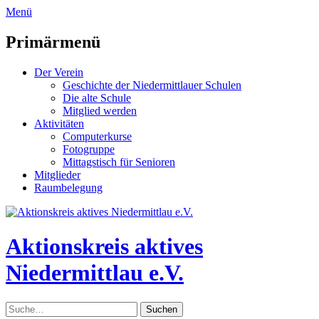
zum
Menü
Inhalt
überspringen
Primärmenü
Der Verein
Geschichte der Niedermittlauer Schulen
Die alte Schule
Mitglied werden
Aktivitäten
Computerkurse
Fotogruppe
Mittagstisch für Senioren
Mitglieder
Raumbelegung
Header
Toggle
Aktionskreis aktives
Niedermittlau e.V.
Suche