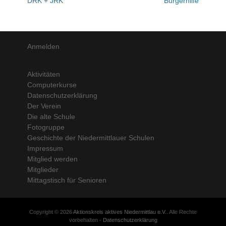
DRK + JRK
Bürgerhilfe
Anmelden
Aktivitäten
Computerkurse
Datenschutzerklärung
Der Verein
Die alte Schule
Fotogruppe
Geschichte der Niedermittlauer Schulen
Impressum
Mitglied werden
Mitglieder
Mittagstisch für Senioren
Copyright © 2026
Aktionskreis aktives Niedermittlau e.V.
. Alle Rechte
vorbehalten -
Datenschutzerklärung