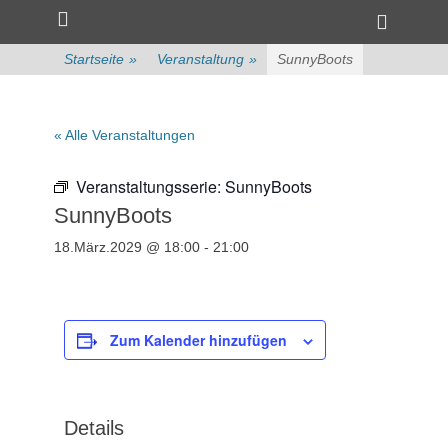
Primärmenü
zum
Heade
Inhalt
Toggle
überspringen
Startseite
»
Veranstaltung
»
SunnyBoots
« Alle Veranstaltungen
Veranstaltungsserie:
SunnyBoots
SunnyBoots
18.März.2029 @ 18:00
-
21:00
Zum Kalender hinzufügen
Details