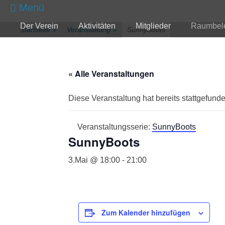
zum
Menü
Inhalt
Primärmenü
Der Verein
Aktivitäten
Mitglieder
Raumbel
überspringen
Startseite
»
Veranstaltung
»
SunnyBoots
« Alle Veranstaltungen
Diese Veranstaltung hat bereits stattgefunde
Veranstaltungsserie:
SunnyBoots
SunnyBoots
3.Mai @ 18:00
-
21:00
Zum Kalender hinzufügen