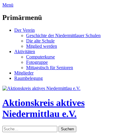
zum
Menü
Inhalt
überspringen
Primärmenü
Der Verein
Geschichte der Niedermittlauer Schulen
Die alte Schule
Mitglied werden
Aktivitäten
Computerkurse
Fotogruppe
Mittagstisch für Senioren
Mitglieder
Raumbelegung
Header
Toggle
Aktionskreis aktives
Niedermittlau e.V.
Suche