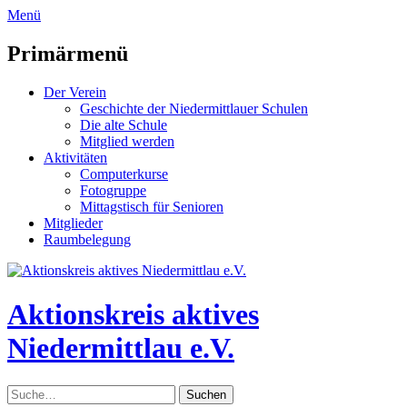
zum
Menü
Inhalt
überspringen
Primärmenü
Der Verein
Geschichte der Niedermittlauer Schulen
Die alte Schule
Mitglied werden
Aktivitäten
Computerkurse
Fotogruppe
Mittagstisch für Senioren
Mitglieder
Raumbelegung
Header
Toggle
Aktionskreis aktives
Niedermittlau e.V.
Suche