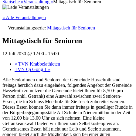
nach:
Startseite
»
Veranstaltung
»
Mittagstisch für Senioren
« Alle Veranstaltungen
Veranstaltungsserie:
Mittagstisch für Senioren
Mittagstisch für Senioren
12.Juli.2030 @ 12:00
-
15:00
«
TVN Krabbelathleten
TVN Qi Gong 1
»
Alle Seniorinnen und Senioren der Gemeinde Hasselroth sind
freitags herzlich dazu eingeladen, folgendes Angebot der Gemeinde
Hasselroth zu nutzen: die Gemeinde bietet Ihnen für 8,50 € pro
Person (inkl. Getränk) eine Auswahl zwischen zwei Senioren-
Essen, die im Schloss Meerholz für Sie frisch zubereitet werden.
Dieses Essen können Sie dann immer freitags in geselliger Runde in
der Bürgerbegegnungsstätte Alt Schule in Niedermittlau in der Zeit
von 12.00 bis 13.00 Uhr zu sich nehmen. Eine kleine
Getränkeauswahl bieten wir Ihnen zum Selbstkostenpreis an.
Gemeinsames Essen hält nicht nur Leib und Seele zusammen,
sondern bietet auch die Möglichkeit, sich bei einer guten