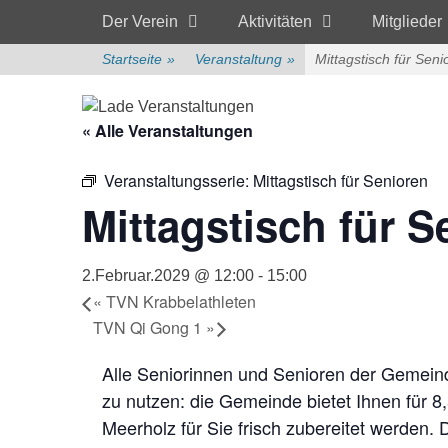
Primärmenü
zum
Der Verein
Aktivitäten
Mitglieder
Inhalt
überspringen
Startseite
»
Veranstaltung
»
Mittagstisch für Seni
« Alle Veranstaltungen
Veranstaltungsserie:
Mittagstisch für Senioren
Mittagstisch für S
2.Februar.2029 @ 12:00
-
15:00
«
TVN Krabbelathleten
TVN Qi Gong 1
»
Alle Seniorinnen und Senioren der Gemeind
zu nutzen: die Gemeinde bietet Ihnen für 8
Meerholz für Sie frisch zubereitet werden.