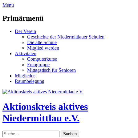
zum
Menü
Inhalt
überspringen
Primärmenü
Der Verein
Geschichte der Niedermittlauer Schulen
Die alte Schule
Mitglied werden
Aktivitäten
Computerkurse
Fotogruppe
Mittagstisch für Senioren
Mitglieder
Raumbelegung
Header
Toggle
Aktionskreis aktives
Niedermittlau e.V.
Suche