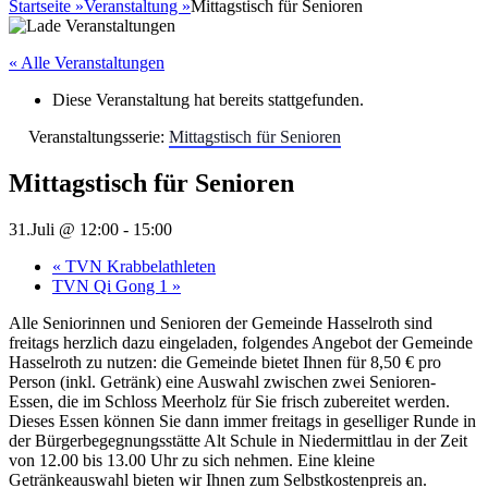
nach:
Startseite
»
Veranstaltung
»
Mittagstisch für Senioren
« Alle Veranstaltungen
Diese Veranstaltung hat bereits stattgefunden.
Veranstaltungsserie:
Mittagstisch für Senioren
Mittagstisch für Senioren
31.Juli @ 12:00
-
15:00
«
TVN Krabbelathleten
TVN Qi Gong 1
»
Alle Seniorinnen und Senioren der Gemeinde Hasselroth sind
freitags herzlich dazu eingeladen, folgendes Angebot der Gemeinde
Hasselroth zu nutzen: die Gemeinde bietet Ihnen für 8,50 € pro
Person (inkl. Getränk) eine Auswahl zwischen zwei Senioren-
Essen, die im Schloss Meerholz für Sie frisch zubereitet werden.
Dieses Essen können Sie dann immer freitags in geselliger Runde in
der Bürgerbegegnungsstätte Alt Schule in Niedermittlau in der Zeit
von 12.00 bis 13.00 Uhr zu sich nehmen. Eine kleine
Getränkeauswahl bieten wir Ihnen zum Selbstkostenpreis an.