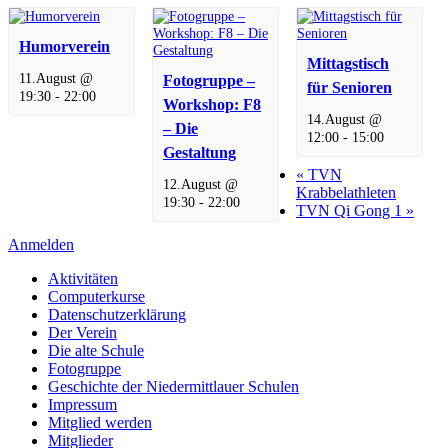
Humorverein
Mittagstisch
11.August @
Fotogruppe –
für Senioren
19:30
-
22:00
Workshop: F8
14.August @
– Die
12:00
-
15:00
Gestaltung
«
TVN
12.August @
Krabbelathleten
19:30
-
22:00
TVN Qi Gong 1
»
Anmelden
Aktivitäten
Computerkurse
Datenschutzerklärung
Der Verein
Die alte Schule
Fotogruppe
Geschichte der Niedermittlauer Schulen
Impressum
Mitglied werden
Mitglieder