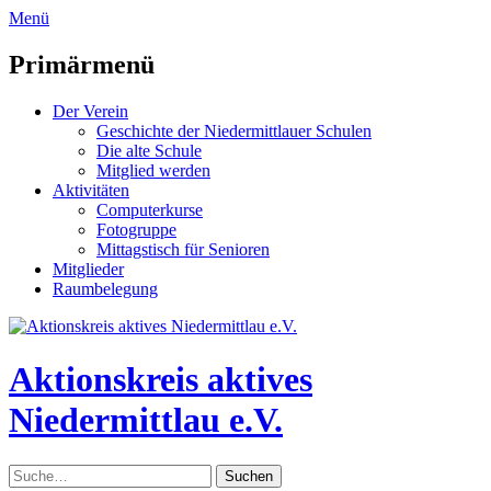
zum
Menü
Inhalt
überspringen
Primärmenü
Der Verein
Geschichte der Niedermittlauer Schulen
Die alte Schule
Mitglied werden
Aktivitäten
Computerkurse
Fotogruppe
Mittagstisch für Senioren
Mitglieder
Raumbelegung
Header
Toggle
Aktionskreis aktives
Niedermittlau e.V.
Suche