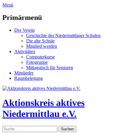
zum
Menü
Inhalt
überspringen
Primärmenü
Der Verein
Geschichte der Niedermittlauer Schulen
Die alte Schule
Mitglied werden
Aktivitäten
Computerkurse
Fotogruppe
Mittagstisch für Senioren
Mitglieder
Raumbelegung
Header
Toggle
Aktionskreis aktives
Niedermittlau e.V.
Suche