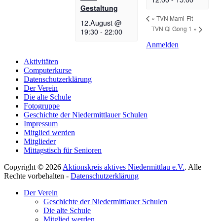
Gestaltung
«
TVN Mami-Fit
12.August @
TVN Qi Gong 1
»
19:30
-
22:00
Anmelden
Aktivitäten
Computerkurse
Datenschutzerklärung
Der Verein
Die alte Schule
Fotogruppe
Geschichte der Niedermittlauer Schulen
Impressum
Mitglied werden
Mitglieder
Mittagstisch für Senioren
Copyright © 2026
Aktionskreis aktives Niedermittlau e.V.
. Alle
Rechte vorbehalten -
Datenschutzerklärung
Hoch
Der Verein
scrollen
Geschichte der Niedermittlauer Schulen
Die alte Schule
Mitglied werden