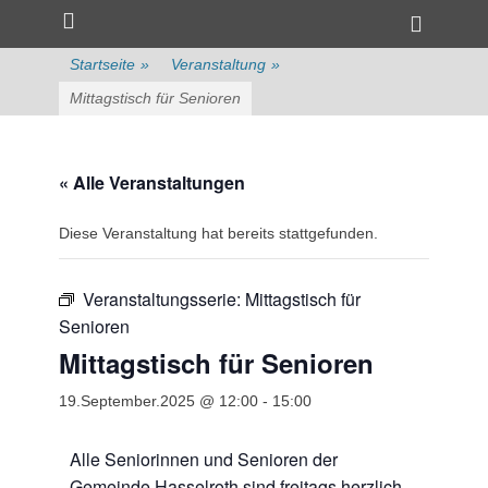
Primärmenü
zum
Heade
Inhalt
Toggle
überspringen
Startseite
»
Veranstaltung
»
Mittagstisch für Senioren
« Alle Veranstaltungen
Diese Veranstaltung hat bereits stattgefunden.
Veranstaltungsserie:
Mittagstisch für
Senioren
Mittagstisch für Senioren
19.September.2025 @ 12:00
-
15:00
Alle Seniorinnen und Senioren der
Gemeinde Hasselroth sind freitags herzlich