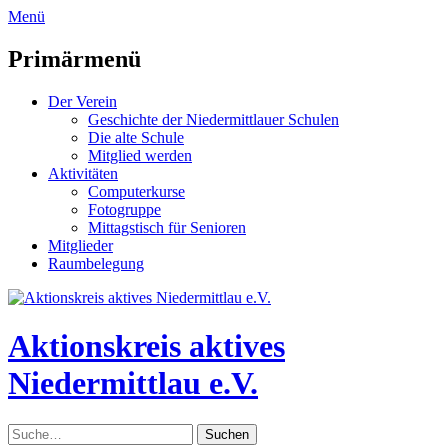
zum
Menü
Inhalt
überspringen
Primärmenü
Der Verein
Geschichte der Niedermittlauer Schulen
Die alte Schule
Mitglied werden
Aktivitäten
Computerkurse
Fotogruppe
Mittagstisch für Senioren
Mitglieder
Raumbelegung
Header
Toggle
Aktionskreis aktives
Niedermittlau e.V.
Suche