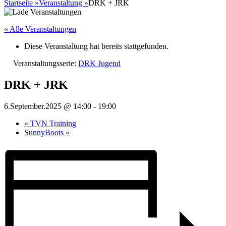
nach:
Startseite
»
Veranstaltung
»
DRK + JRK
« Alle Veranstaltungen
Diese Veranstaltung hat bereits stattgefunden.
Veranstaltungsserie:
DRK Jugend
DRK + JRK
6.September.2025 @ 14:00
-
19:00
«
TVN Training
SunnyBoots
»