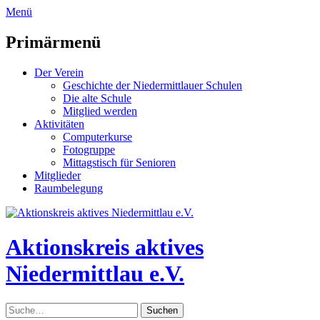
zum
Menü
Inhalt
überspringen
Primärmenü
Der Verein
Geschichte der Niedermittlauer Schulen
Die alte Schule
Mitglied werden
Aktivitäten
Computerkurse
Fotogruppe
Mittagstisch für Senioren
Mitglieder
Raumbelegung
Header
Toggle
Aktionskreis aktives
Niedermittlau e.V.
Suche