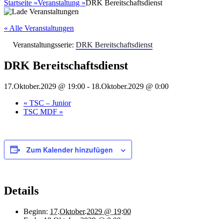
nach:
Startseite
»
Veranstaltung
»
DRK Bereitschaftsdienst
« Alle Veranstaltungen
Veranstaltungsserie:
DRK Bereitschaftsdienst
DRK Bereitschaftsdienst
17.Oktober.2029 @ 19:00
-
18.Oktober.2029 @ 0:00
«
TSC – Junior
TSC MDF
»
Zum Kalender hinzufügen
Details
Beginn:
17.Oktober.2029 @ 19:00