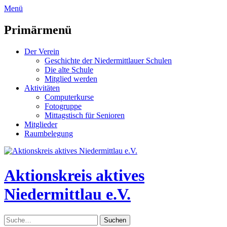
zum
Menü
Inhalt
überspringen
Primärmenü
Der Verein
Geschichte der Niedermittlauer Schulen
Die alte Schule
Mitglied werden
Aktivitäten
Computerkurse
Fotogruppe
Mittagstisch für Senioren
Mitglieder
Raumbelegung
Header
Toggle
Aktionskreis aktives
Niedermittlau e.V.
Suche