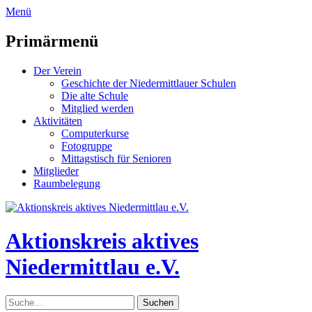
zum
Menü
Inhalt
überspringen
Primärmenü
Der Verein
Geschichte der Niedermittlauer Schulen
Die alte Schule
Mitglied werden
Aktivitäten
Computerkurse
Fotogruppe
Mittagstisch für Senioren
Mitglieder
Raumbelegung
Header
Toggle
Aktionskreis aktives
Niedermittlau e.V.
Suche