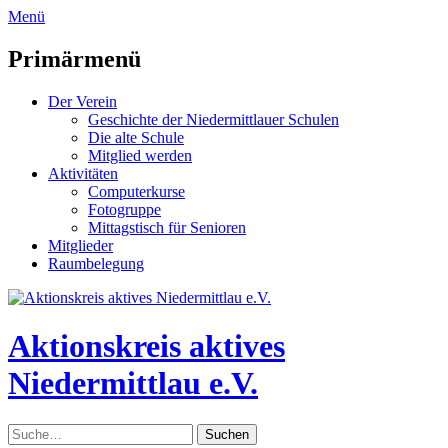
zum
Menü
Inhalt
überspringen
Primärmenü
Der Verein
Geschichte der Niedermittlauer Schulen
Die alte Schule
Mitglied werden
Aktivitäten
Computerkurse
Fotogruppe
Mittagstisch für Senioren
Mitglieder
Raumbelegung
Header
Toggle
Aktionskreis aktives
Niedermittlau e.V.
Suche