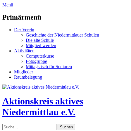
zum
Menü
Inhalt
überspringen
Primärmenü
Der Verein
Geschichte der Niedermittlauer Schulen
Die alte Schule
Mitglied werden
Aktivitäten
Computerkurse
Fotogruppe
Mittagstisch für Senioren
Mitglieder
Raumbelegung
Header
Toggle
Aktionskreis aktives
Niedermittlau e.V.
Suche