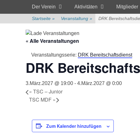
Primärmenü
zum
Der Verein
Aktivitäten
Mitglieder
Inhalt
überspringen
Startseite
»
Veranstaltung
»
DRK Bereitschaftsdi
« Alle Veranstaltungen
Veranstaltungsserie:
DRK Bereitschaftsdienst
DRK Bereitschafts
3.März.2027 @ 19:00
-
4.März.2027 @ 0:00
«
TSC – Junior
TSC MDF
»
Zum Kalender hinzufügen