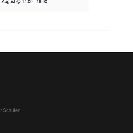
8.August @ 14:00
-
18:00
er Schulen