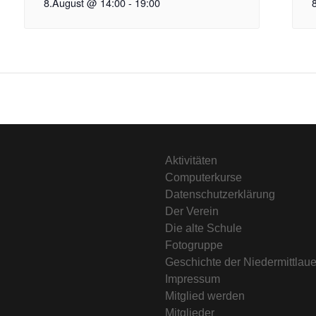
8.August @ 14:00
-
19:00
Aktivitäten
Computerkurse
Datenschutzerklärung
Der Verein
Die alte Schule
Fotogruppe
Geschichte der Niedermittlau
Impressum
Mitglied werden
Mitglieder