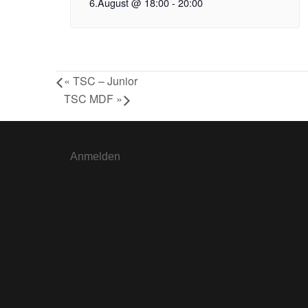
6.August @ 18:00
-
20:00
«
TSC – Junior
TSC MDF
»
Anmelden