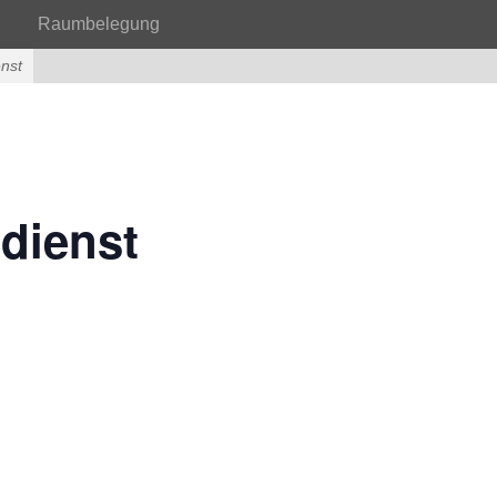
Raumbelegung
enst
dienst