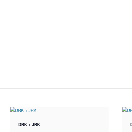
n
DRK + JRK