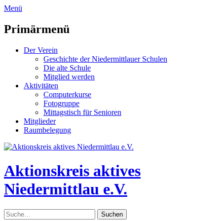
zum
Menü
Inhalt
überspringen
Primärmenü
Der Verein
Geschichte der Niedermittlauer Schulen
Die alte Schule
Mitglied werden
Aktivitäten
Computerkurse
Fotogruppe
Mittagstisch für Senioren
Mitglieder
Raumbelegung
Header
Toggle
Aktionskreis aktives
Niedermittlau e.V.
Suche