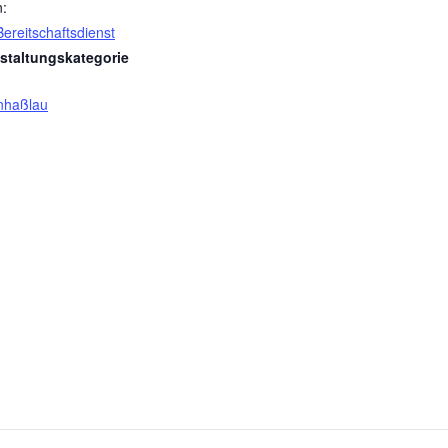
n:
ereitschaftsdienst
staltungskategorie
nhaßlau