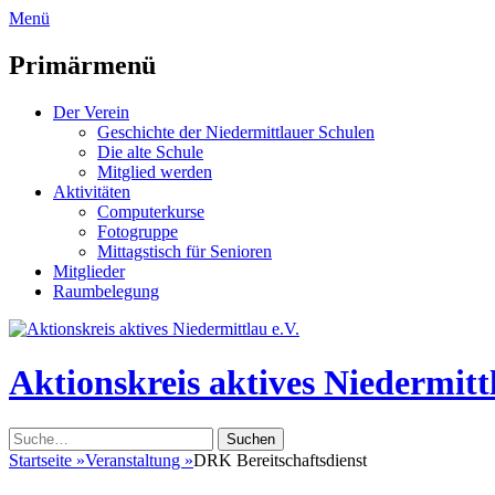
zum
Menü
Inhalt
überspringen
Primärmenü
Der Verein
Geschichte der Niedermittlauer Schulen
Die alte Schule
Mitglied werden
Aktivitäten
Computerkurse
Fotogruppe
Mittagstisch für Senioren
Mitglieder
Raumbelegung
Header
Toggle
Aktionskreis aktives Niedermittl
Suche
nach:
Startseite
»
Veranstaltung
»
DRK Bereitschaftsdienst