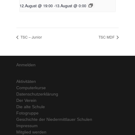
12.August @ 19:00
-
13.August @ 0:00
TSC – Junior
TSC MDF
Anmelden
Aktivitäten
Computerkurse
Datenschutzerklärung
Der Verein
Die alte Schule
Fotogruppe
Geschichte der Niedermittlauer Schulen
Impressum
Mitglied werden